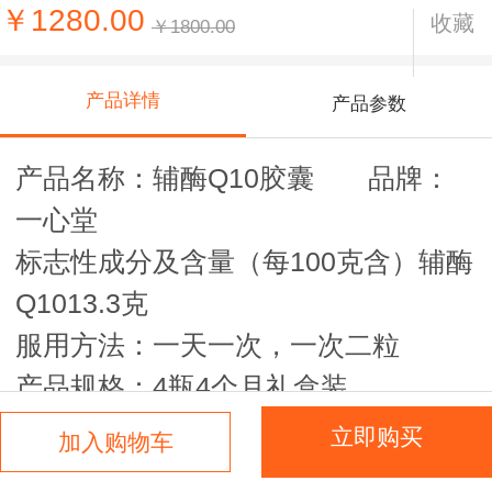
￥1280.00
收藏
￥1800.00
产品详情
产品参数
产品名称：辅酶Q10胶囊 品牌：
一心堂
标志性成分及含量（每100克含）辅酶
Q1013.3克
服用方法：一天一次，一次二粒
产品规格：4瓶4个月礼盒装
不适宜人群：少年儿童、孕妇、乳母
立即购买
加入购物车
保质期：24个月